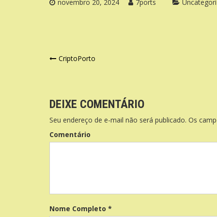
novembro 20, 2024
7ports
Uncategor
Navegação
CriptoPorto
de
Post
DEIXE COMENTÁRIO
Seu endereço de e-mail não será publicado. Os cam
Comentário
Nome Completo *