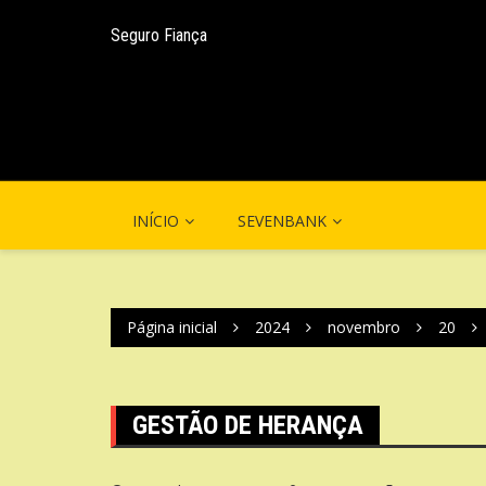
Ir
para
Seguro Fiança
o
conteúdo
INÍCIO
SEVENBANK
Página inicial
2024
novembro
20
GESTÃO DE HERANÇA