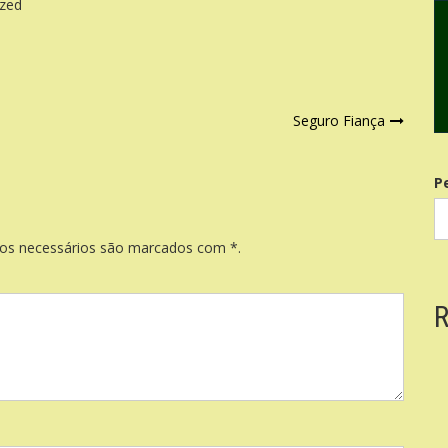
ized
Seguro Fiança
P
pos necessários são marcados com *.
R