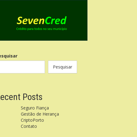
esquisar
Pesquisar
ecent Posts
Seguro Fiança
Gestão de Herança
CriptoPorto
Contato