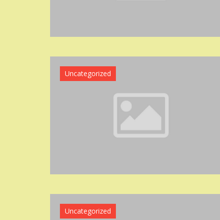
Uncategorized
Uncategorized